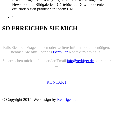
Newsmodule, Bildgalerien, Gästebücher, Downloadcenter
etc. finden sich praktisch in jedem CMS.
1
SO ERREICHEN SIE MICH
Falls Sie noch Fragen haben oder weitere Informationen benötigen,
nehmen Sie bitte über das
Formular
Kontakt mit mir auf.
Sie erreichen mich auch unter der Email
info@redtiger.de
oder unter
...
KONTAKT
© Copyright 2015. Webdesign by
RedTiger.de