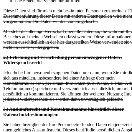
Die Seiten, die Sie bei mir aufrufen.
Diese Daten sind für mich nicht bestimmten Personen zuzuordnen. E
Zusammenführung dieser Daten mit anderen Datenquellen wird nicht
vorgenommen. Die Daten werden zudem gelöscht.
Mir steht die alleinige Herrschaft über alle Daten zu, die während Ihr
Besuches auf meinen Webseiten erfasst werden. Diese Informationen
werden ausschließlich in der hier dargestellten Weise verwendet; sie
nicht an Dritte weitergegeben.
2.) Erhebung und Verarbeitung personenbezogener Daten /
Widerspruchsrecht
Ich erhebe Ihre personenbezogenen Daten nur dann, wenn Sie mir di
sich aus mitteilen, insbesondere bei einer Anfrage über mein
Kontaktformular bzw. per Email. Ihre Daten (z.B. Name, E-Mail-Adr
Telefonnummer) speichere und verwende ich ausschließlich, um mit 
persönlich zu kommunizieren. Sie können der weiteren Nutzung Ihre
jederzeit widersprechen; sie werden dann unverzüglich gelöscht.
3.) Auskunftsrecht und Kontaktaufnahme hinsichtlich dieser
Datenschutzbestimmungen:
Sie haben bezüglich der Ihre Person betreffenden Daten ein jederzeit
unentgeltliches Auskunftsrecht. Dieses betrifft die persönlichen Anga