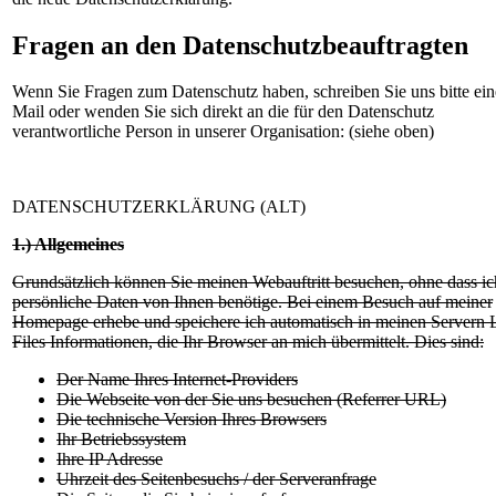
Fragen an den Datenschutzbeauftragten
Wenn Sie Fragen zum Datenschutz haben, schreiben Sie uns bitte ein
Mail oder wenden Sie sich direkt an die für den Datenschutz
verantwortliche Person in unserer Organisation: (siehe oben)
DATENSCHUTZERKLÄRUNG (ALT)
1.) Allgemeines
Grundsätzlich können Sie meinen Webauftritt besuchen, ohne dass ic
persönliche Daten von Ihnen benötige. Bei einem Besuch auf meiner
Homepage erhebe und speichere ich automatisch in meinen Servern 
Files Informationen, die Ihr Browser an mich übermittelt. Dies sind:
Der Name Ihres Internet-Providers
Die Webseite von der Sie uns besuchen (Referrer URL)
Die technische Version Ihres Browsers
Ihr Betriebssystem
Ihre IP Adresse
Uhrzeit des Seitenbesuchs / der Serveranfrage