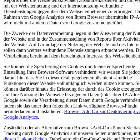
Reports über die Webseitenaktivitäten zusammenzustellen und um we
mit der Websitenutzung und der Internetnutzung verbundene
Dienstleistungen gegenüber dem Webseitenbetreiber zu erbringen. D
Rahmen von Google Analytics von Ihrem Browser übermittelte IP-A
wird nicht mit anderen Daten von Google zusammengeführt.
Die Zwecke der Datenverarbeitung liegen in der Auswertung der Nu
der Website und in der Zusammenstellung von Reports über Aktivität
der Website. Auf Grundlage der Nutzung der Website und des Interne
sollen dann weitere verbundene Dienstleistungen erbracht werden. D
Verarbeitung beruht auf dem berechtigten Interesse des Webseitenbetr
Sie können die Speicherung der Cookies durch eine entsprechende
Einstellung Ihrer Browser-Software verhindern; wir weisen Sie jedo
darauf hin, dass Sie in diesem Fall gegebenenfalls nicht sämtliche
Funktionen dieser Website vollumfänglich werden nutzen können. Si
können darüber hinaus die Erfassung der durch das Cookie erzeugte
auf Ihre Nutzung der Webseite bezogenen Daten (inkl. Ihrer IP-Adres
Google sowie die Verarbeitung dieser Daten durch Google verhinder
indem sie das unter dem folgenden Link verfügbare Browser-Plugin
herunterladen und installieren:
Browser Add On zur Deaktivierung v
Google Analytics
.
Zusätzlich oder als Alternative zum Browser-Add-On können Sie da
Tracking durch Google Analytics auf unseren Seiten unterbinden, in
diesen Link anklicken
. Dabei wird ein Opt-Out-Cookie auf Ihrem Ge