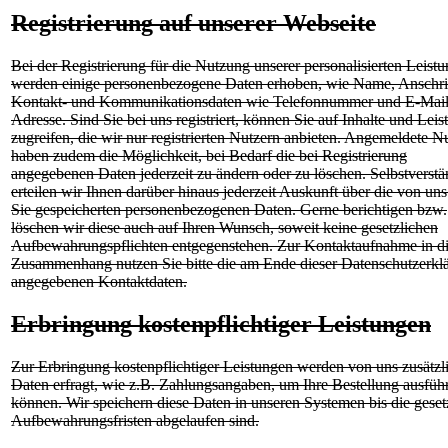
Registrierung auf unserer Webseite
Bei der Registrierung für die Nutzung unserer personalisierten Leist
werden einige personenbezogene Daten erhoben, wie Name, Anschrif
Kontakt- und Kommunikationsdaten wie Telefonnummer und E-Mail
Adresse. Sind Sie bei uns registriert, können Sie auf Inhalte und Lei
zugreifen, die wir nur registrierten Nutzern anbieten. Angemeldete N
haben zudem die Möglichkeit, bei Bedarf die bei Registrierung
angegebenen Daten jederzeit zu ändern oder zu löschen. Selbstverstä
erteilen wir Ihnen darüber hinaus jederzeit Auskunft über die von uns
Sie gespeicherten personenbezogenen Daten. Gerne berichtigen bzw.
löschen wir diese auch auf Ihren Wunsch, soweit keine gesetzlichen
Aufbewahrungspflichten entgegenstehen. Zur Kontaktaufnahme in d
Zusammenhang nutzen Sie bitte die am Ende dieser Datenschutzerkl
angegebenen Kontaktdaten.
Erbringung kostenpflichtiger Leistungen
Zur Erbringung kostenpflichtiger Leistungen werden von uns zusätzl
Daten erfragt, wie z.B. Zahlungsangaben, um Ihre Bestellung ausfüh
können. Wir speichern diese Daten in unseren Systemen bis die geset
Aufbewahrungsfristen abgelaufen sind.