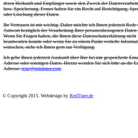
deren Herkunft und Empfänger sowie den Zweck der Datenverarbei
bzw. Speicherung. Ferner haben Sie ein Recht auf Berichtigung, Spe
oder Löschung dieser Daten.
Ihr Vertrauen ist mir wichtig. Daher möchte ich Ihnen jederzeit Rede
Antwort bezüglich der Verarbeitung Ihrer personenbezogenen Daten 
Wenn Sie Fragen haben, die Ihnen diese Datenschutzerklärung nicht
beantworten konnte oder wenn Sie zu einem Punkt vertiefte Informat
wünschen, stehe ich Ihnen gern zur Verfügung.
Ich gebe Ihnen jederzeit Auskunft über Ihre bei mir gespeicherte Ema
Adresse oder sonstigen Daten. Hierzu wenden Sie sich bitte an die E
Adresse:
rene@rotzinger.com
© Copyright 2015. Webdesign by
RedTiger.de