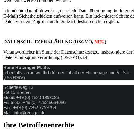
welchen Zwecken erhoben werden.
Ich möchte darauf hinweisen, dass jede Datenübertragung im Internet
E-Mail) Sicherheitslücken aufweisen kann. Ein lückenloser Schutz d
Daten vor dem Zugriff durch Dritte ist deshalb nicht möglich.
DATENSCHUTZERKLÄRUNG (DSGVO,
NEU
)
Verantwortlicher im Sinne der Datenschutzgesetze, insbesondere der
Datenschutzgrundverordnung (DSGVO), ist:
René Rotzinger M. Sc.
(ebenfalls verantwortlich für den Inhalt der Homepage und V.i.S.d.
§ 55 RStV)
Scheffelweg 13
75015 Bretten
Mobil: +49 (0) 1520 1893086
Festnetz: +49 (0) 7252 5664086
Fax: +49 (0) 7252 7799759
Mail: info@redtiger.de
Ihre Betroffenenrechte